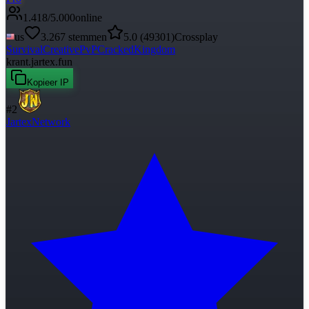
1.418
/
5.000
online
us
3.267
stemmen
5.0
(
49301
)
Crossplay
Survival
Creative
PvP
Cracked
Kingdom
krant.jartex.fun
Kopieer IP
#
2
JartexNetwork