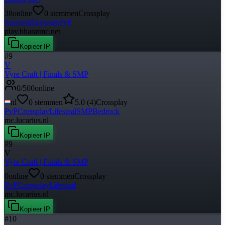
38
online
0
stemmen
Crossplay
Survival
Skywars
PvP
play.bharatmc.net
Kopieer IP
#
9
V
Vyre Craft | Finals & SMP
0
/
500
online
nl
0
stemmen
5.0
(
4
)
Crossplay
PvP
Crossplay
Lifesteal
SMP
Bedrock
mc.lucarius.nl
Kopieer IP
#
9
V
Vyre Craft | Finals & SMP
0
online
0
stemmen
Crossplay
PvP
Crossplay
Lifesteal
mc.lucarius.nl
Kopieer IP
#
10