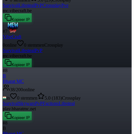
Survival
Lifesteal
PvP
Crossplay
Pve
mc.vibecraft.be
Kopieer IP
#
7
VibeCraft
0
online
0
stemmen
Crossplay
Survival
Lifesteal
PvP
mc.vibecraft.be
Kopieer IP
#
8
B
Bharat MC
38
/
200
online
in
0
stemmen
5.0
(
183
)
Crossplay
Survival
Skywars
PvP
Factions
Lifesteal
play.bharatmc.net
Kopieer IP
#
8
B
Bharat MC