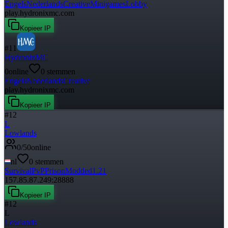
Engels
Nederlands
Creative
Minigames
Lobby
play.hydronixmc.com
Kopieer IP
#
11
HydronixMC
0
online
0
stemmen
Engels
Nederlands
Creative
play.hydronixmc.com
Kopieer IP
#
12
L
Lowlands
0
/
50
online
nl
0
stemmen
Survival
PvP
Prison
Modded
1.21
157.85.87.249:28888
Kopieer IP
#
12
L
Lowlands