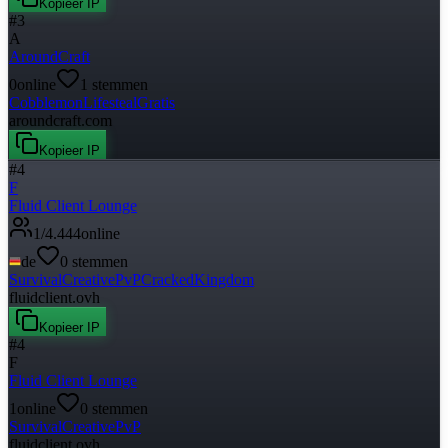
Kopieer IP
#
3
A
AroundCraft
0
online
1
stemmen
Cobblemon
Lifesteal
Gratis
aroundcraft.com
Kopieer IP
#
4
F
Fluid Client Lounge
1
/
4.444
online
de
0
stemmen
Survival
Creative
PvP
Cracked
Kingdom
fluidclient.ovh
Kopieer IP
#
4
F
Fluid Client Lounge
1
online
0
stemmen
Survival
Creative
PvP
fluidclient.ovh