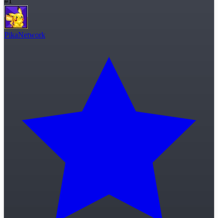
#
1
PikaNetwork