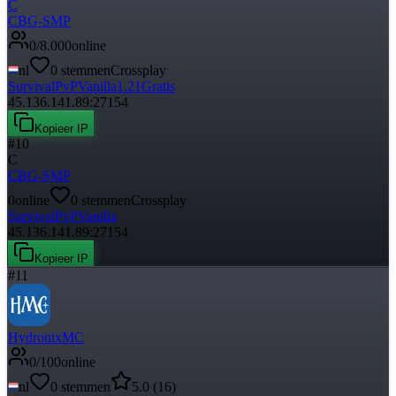
C
CBG-SMP
0
/
8.000
online
nl
0
stemmen
Crossplay
Survival
PvP
Vanilla
1.21
Gratis
45.136.141.89:27154
Kopieer IP
#
10
C
CBG-SMP
0
online
0
stemmen
Crossplay
Survival
PvP
Vanilla
45.136.141.89:27154
Kopieer IP
#
11
HydronixMC
0
/
100
online
nl
0
stemmen
5.0
(
16
)