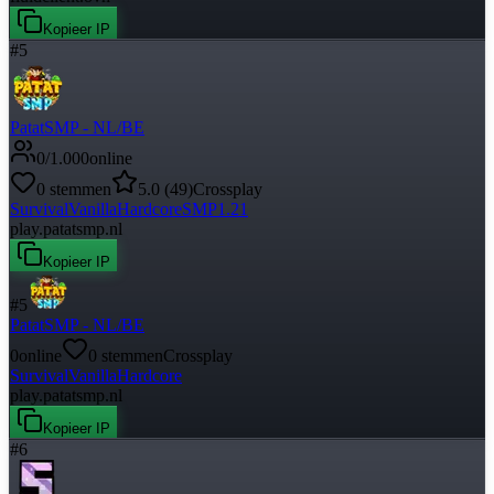
Kopieer IP
#
5
PatatSMP - NL/BE
0
/
1.000
online
0
stemmen
5.0
(
49
)
Crossplay
Survival
Vanilla
Hardcore
SMP
1.21
play.patatsmp.nl
Kopieer IP
#
5
PatatSMP - NL/BE
0
online
0
stemmen
Crossplay
Survival
Vanilla
Hardcore
play.patatsmp.nl
Kopieer IP
#
6