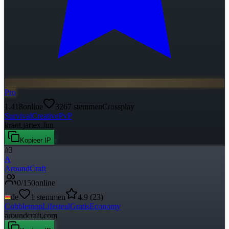
Pro
1.418
online
3267
stemmen
Crossplay
Survival
Creative
PvP
krant.jartex.fun
Kopieer IP
#
3
A
AroundCraft
0
/
150
online
de
1
stemmen
4.9
(
23
)
Cobblemon
Lifesteal
Gratis
Economy
aroundcraft.com