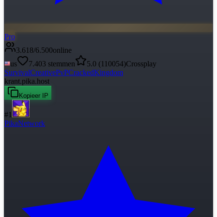
Pro
3.618
/
6.500
online
us
7.403
stemmen
5.0
(
110054
)
Crossplay
Survival
Creative
PvP
Cracked
Kingdom
krant.pika.host
Kopieer IP
#
1
PikaNetwork