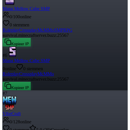
Mana Mellow Cube SMP
0
/
100
online
0
stemmen
Roleplay
Crossplay
McMMo
SMP
RPG
survival.minecraftserver.buzz:25567
Kopieer IP
#
6
Mana Mellow Cube SMP
0
online
0
stemmen
Roleplay
Crossplay
McMMo
survival.minecraftserver.buzz:25567
Kopieer IP
#
7
VibeCraft
0
/
128
online
0
stemmen
5.0
(
29
)
Crossplay