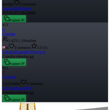
0
online
0
stemmen
Survival
PvP
Prison
157.85.87.249:28888
Kopieer IP
#
13
C
Cupaltar
3.425
/
1.194
online
us
0
stemmen
5.0
(
1
)
Lifesteal
Engels
PvP
Survival
Cupaltar.minehut.gg
Kopieer IP
#
13
C
Cupaltar
3.425
online
0
stemmen
Lifesteal
Engels
PvP
Cupaltar.minehut.gg
Kopieer IP