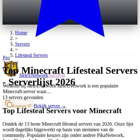
Home
>
Servers
>
Lifesteal
Servers
Pro
Top Minecraft Lifesteal Servers
JartexNetwork
Survival
- Serverlijst 2026
Welkom bij JartexNetwork JartexNetwork is een populaire
Minecraft-server waar…
13 servers gevonden
Bekijk server →
Kopieer IP
Top Lifesteal Servers voor Minecraft
Ontdek de 13 beste Minecraft lifesteal servers van 2026. Onze lijst
wordt dagelijks bijgewerkt op basis van stemmen van de
community. Populaire keuzes zijn onder andere PikaNetwork,