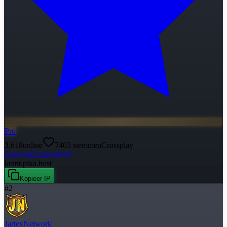
Pro
3.618
online
7403
stemmen
Crossplay
Survival
Creative
PvP
krant.pika.host
Kopieer IP
#
2
JartexNetwork