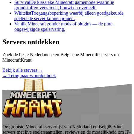
Survival
De klassieke Minecraft gamemode waarin je
grondstoffen verzamelt, bouwt en overleeft.
Whitelist
Toegangsbeperking waarbij alleen goedgekeurde
spelers de server kunnen joinen.
Vanilla
Minecraft zonder mods of plugins — de pure,
ongewijzigde spelervaring.
Servers ontdekken
Zoek de beste Nederlandse en Belgische Minecraft servers op
MinecraftKrant.
Bekijk alle servers →
← Terug naar woordenboek
De grootste Minecraft serverlijst van Nederland en België. Vind
servers met live spelersaantallen, reviews en de mogelijkheid om IP-