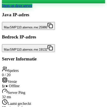
Stem op deze server
Java IP-adres
MaxSMP110.aternos.me:25986
Bedrock IP-adres
MaxSMP110.aternos.me:19132
Server Informatie
Spelers
0 / 20
Versie
§c● Offline
Server Ping
32 ms
Laatst gecheckt