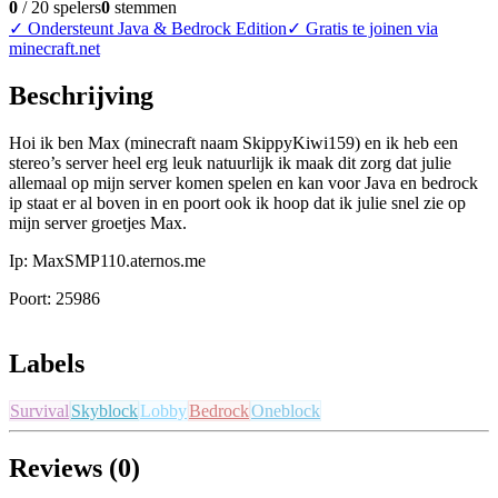
0
/
20
spelers
0
stemmen
✓
Ondersteunt Java & Bedrock Edition
✓
Gratis te joinen via
minecraft.net
Beschrijving
Hoi ik ben Max (minecraft naam SkippyKiwi159) en ik heb een
stereo’s server heel erg leuk natuurlijk ik maak dit zorg dat julie
allemaal op mijn server komen spelen en kan voor Java en bedrock
ip staat er al boven in en poort ook ik hoop dat ik julie snel zie op
mijn server groetjes Max.
Ip: MaxSMP110.aternos.me
Poort: 25986
Labels
Survival
Skyblock
Lobby
Bedrock
Oneblock
Reviews (0)