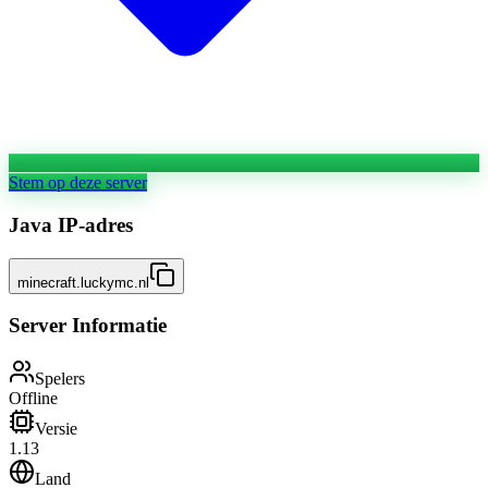
Stem op deze server
Java IP-adres
minecraft.luckymc.nl
Server Informatie
Spelers
Offline
Versie
1.13
Land