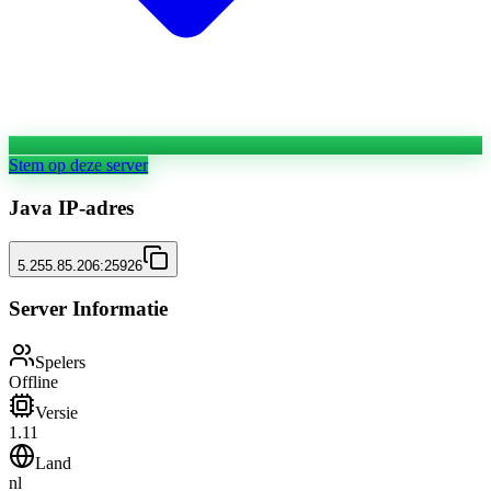
Stem op deze server
Java IP-adres
5.255.85.206:25926
Server Informatie
Spelers
Offline
Versie
1.11
Land
nl