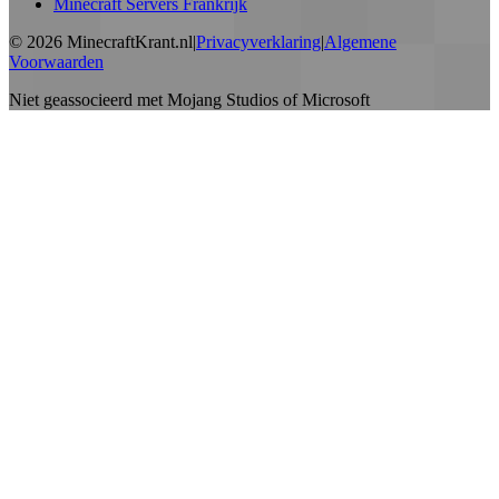
Minecraft Servers Frankrijk
©
2026
MinecraftKrant.nl
|
Privacyverklaring
|
Algemene
Voorwaarden
Niet geassocieerd met Mojang Studios of Microsoft