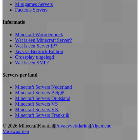
Minigames Servers
Factions Servers
Informatie
Minecraft Woordenboek
Wat is een Minecraft Server?
Wat is een Server IP?
Java vs Bedrock Edition
Crossplay uitgelegd
Wat is een SMP?
Servers per land
Minecraft Servers Nederland
Minecraft Servers België
Minecraft Servers Duitsland
Minecraft Servers VS
Minecraft Servers VK
Minecraft Servers Frankrijk
©
2026
MinecraftKrant.nl
|
Privacyverklaring
|
Algemene
Voorwaarden