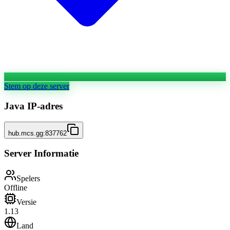
Stem op deze server
Java IP-adres
hub.mcs.gg:837762
Server Informatie
Spelers
Offline
Versie
1.13
Land