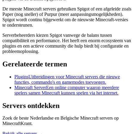
De meeste Minecraft servers gebruiken Spigot of een afgeleide zoals
Paper (nog sneller) of Purpur (meer aanpassingsmogelijkheden).
Spigot wordt continu bijgewerkt om de nieuwste Minecraft-versies
te ondersteunen.
Serverbeheerders kiezen Spigot vanwege de balans tussen
compatibiliteit en performance. Het heeft een enorm ecosysteem van
plugins en een actieve community die hulp biedt bij configuratie en
probleemoplossing.
Gerelateerde termen
Plugins
Uitbreidingen voor Minecraft servers die nieuwe
functies, commando's en gamemodes toevoegen.
Minecraft Server
Een online computer waarop meerdere
spelers samen Minecraft kunnen spelen via het internet.
Servers ontdekken
Zoek de beste Nederlandse en Belgische Minecraft servers op
MinecraftKrant.
Bekijk alle servers →