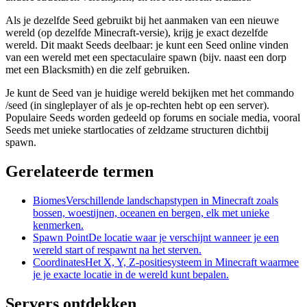
Als je dezelfde Seed gebruikt bij het aanmaken van een nieuwe
wereld (op dezelfde Minecraft-versie), krijg je exact dezelfde
wereld. Dit maakt Seeds deelbaar: je kunt een Seed online vinden
van een wereld met een spectaculaire spawn (bijv. naast een dorp
met een Blacksmith) en die zelf gebruiken.
Je kunt de Seed van je huidige wereld bekijken met het commando
/seed (in singleplayer of als je op-rechten hebt op een server).
Populaire Seeds worden gedeeld op forums en sociale media, vooral
Seeds met unieke startlocaties of zeldzame structuren dichtbij
spawn.
Gerelateerde termen
Biomes
Verschillende landschapstypen in Minecraft zoals
bossen, woestijnen, oceanen en bergen, elk met unieke
kenmerken.
Spawn Point
De locatie waar je verschijnt wanneer je een
wereld start of respawnt na het sterven.
Coordinates
Het X, Y, Z-positiesysteem in Minecraft waarmee
je je exacte locatie in de wereld kunt bepalen.
Servers ontdekken