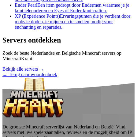
Ender Pearl
Een item gedropt door Endermen waarmee je je
kunt teleporteren en Eyes of Ender kunt craften.
XP (Experience Points)
Ervaringspunten die je verdient door
mobs te doden, te mijnen en te smelten, nodig voor
enchanting en reparaties.
Servers ontdekken
Zoek de beste Nederlandse en Belgische Minecraft servers op
MinecraftKrant.
Bekijk alle servers →
← Terug naar woordenboek
De grootste Minecraft serverlijst van Nederland en België. Vind
servers met live spelersaantallen, reviews en de mogelijkheid om IP-