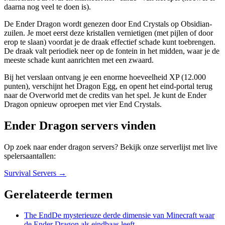
daarna nog veel te doen is).
De Ender Dragon wordt genezen door End Crystals op Obsidian-
zuilen. Je moet eerst deze kristallen vernietigen (met pijlen of door
erop te slaan) voordat je de draak effectief schade kunt toebrengen.
De draak valt periodiek neer op de fontein in het midden, waar je de
meeste schade kunt aanrichten met een zwaard.
Bij het verslaan ontvang je een enorme hoeveelheid XP (12.000
punten), verschijnt het Dragon Egg, en opent het eind-portal terug
naar de Overworld met de credits van het spel. Je kunt de Ender
Dragon opnieuw oproepen met vier End Crystals.
Ender Dragon servers vinden
Op zoek naar ender dragon servers? Bekijk onze serverlijst met live
spelersaantallen:
Survival
Servers →
Gerelateerde termen
The End
De mysterieuze derde dimensie van Minecraft waar
de Ender Dragon als eindbaas leeft.