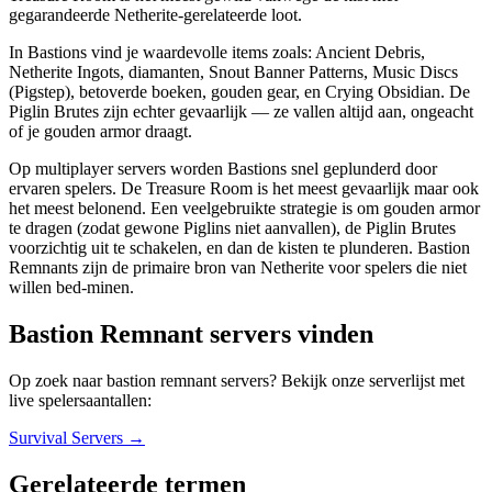
gegarandeerde Netherite-gerelateerde loot.
In Bastions vind je waardevolle items zoals: Ancient Debris,
Netherite Ingots, diamanten, Snout Banner Patterns, Music Discs
(Pigstep), betoverde boeken, gouden gear, en Crying Obsidian. De
Piglin Brutes zijn echter gevaarlijk — ze vallen altijd aan, ongeacht
of je gouden armor draagt.
Op multiplayer servers worden Bastions snel geplunderd door
ervaren spelers. De Treasure Room is het meest gevaarlijk maar ook
het meest belonend. Een veelgebruikte strategie is om gouden armor
te dragen (zodat gewone Piglins niet aanvallen), de Piglin Brutes
voorzichtig uit te schakelen, en dan de kisten te plunderen. Bastion
Remnants zijn de primaire bron van Netherite voor spelers die niet
willen bed-minen.
Bastion Remnant servers vinden
Op zoek naar bastion remnant servers? Bekijk onze serverlijst met
live spelersaantallen:
Survival
Servers →
Gerelateerde termen