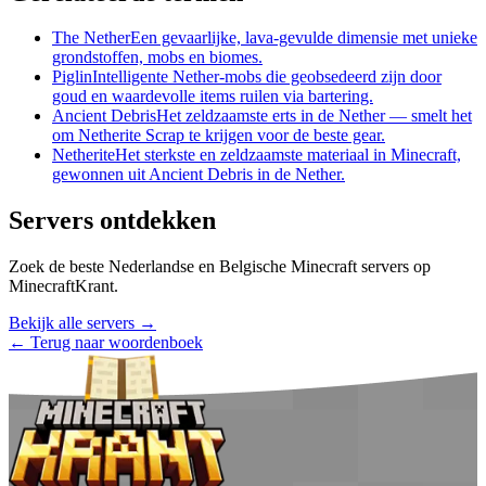
The Nether
Een gevaarlijke, lava-gevulde dimensie met unieke
grondstoffen, mobs en biomes.
Piglin
Intelligente Nether-mobs die geobsedeerd zijn door
goud en waardevolle items ruilen via bartering.
Ancient Debris
Het zeldzaamste erts in de Nether — smelt het
om Netherite Scrap te krijgen voor de beste gear.
Netherite
Het sterkste en zeldzaamste materiaal in Minecraft,
gewonnen uit Ancient Debris in de Nether.
Servers ontdekken
Zoek de beste Nederlandse en Belgische Minecraft servers op
MinecraftKrant.
Bekijk alle servers →
← Terug naar woordenboek