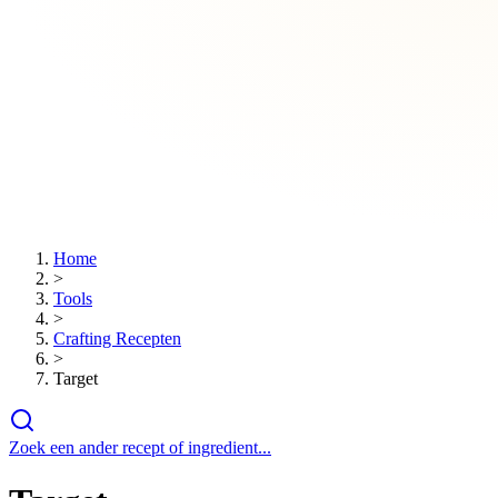
Home
>
Tools
>
Crafting Recepten
>
Target
Zoek een ander recept of ingredient...