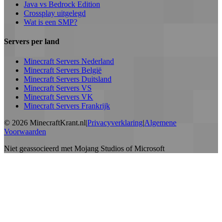
Java vs Bedrock Edition
Crossplay uitgelegd
Wat is een SMP?
Servers per land
Minecraft Servers Nederland
Minecraft Servers België
Minecraft Servers Duitsland
Minecraft Servers VS
Minecraft Servers VK
Minecraft Servers Frankrijk
©
2026
MinecraftKrant.nl
|
Privacyverklaring
|
Algemene
Voorwaarden
Niet geassocieerd met Mojang Studios of Microsoft