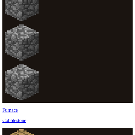
Furnace
Cobblestone