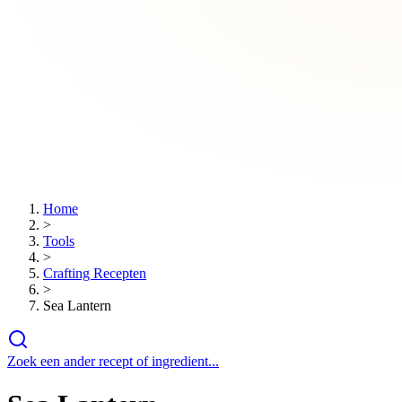
Home
>
Tools
>
Crafting Recepten
>
Sea Lantern
Zoek een ander recept of ingredient...