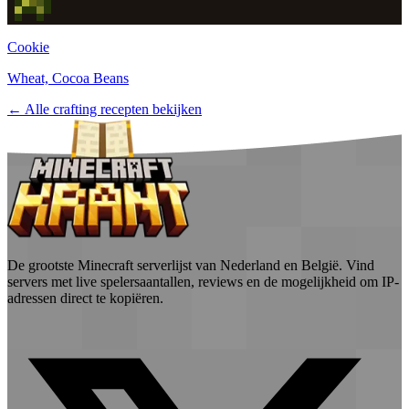
Cookie
Wheat, Cocoa Beans
← Alle crafting recepten bekijken
De grootste Minecraft serverlijst van Nederland en België. Vind
servers met live spelersaantallen, reviews en de mogelijkheid om IP-
adressen direct te kopiëren.