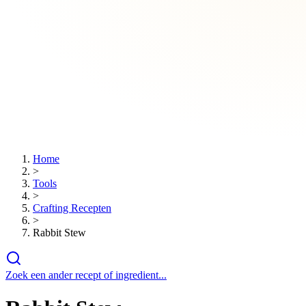
Home
>
Tools
>
Crafting Recepten
>
Rabbit Stew
Zoek een ander recept of ingredient...