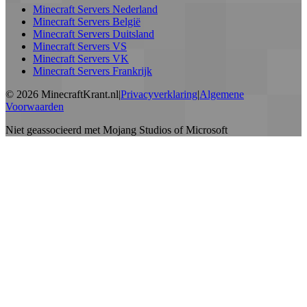
Minecraft Servers Nederland
Minecraft Servers België
Minecraft Servers Duitsland
Minecraft Servers VS
Minecraft Servers VK
Minecraft Servers Frankrijk
©
2026
MinecraftKrant.nl
|
Privacyverklaring
|
Algemene
Voorwaarden
Niet geassocieerd met Mojang Studios of Microsoft