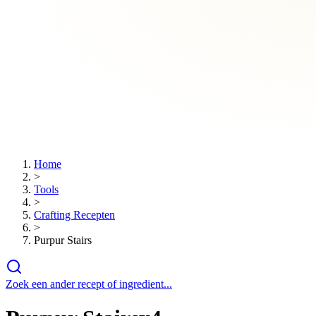
Home
>
Tools
>
Crafting Recepten
>
Purpur Stairs
Zoek een ander recept of ingredient...