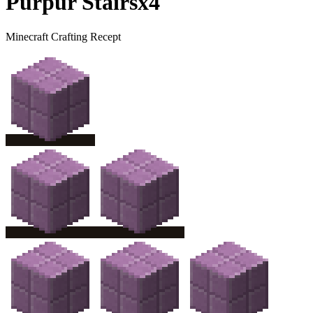
Purpur Stairs
x
4
Minecraft Crafting Recept