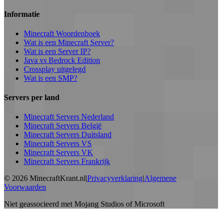
Informatie
Minecraft Woordenboek
Wat is een Minecraft Server?
Wat is een Server IP?
Java vs Bedrock Edition
Crossplay uitgelegd
Wat is een SMP?
Servers per land
Minecraft Servers Nederland
Minecraft Servers België
Minecraft Servers Duitsland
Minecraft Servers VS
Minecraft Servers VK
Minecraft Servers Frankrijk
©
2026
MinecraftKrant.nl
|
Privacyverklaring
|
Algemene
Voorwaarden
Niet geassocieerd met Mojang Studios of Microsoft