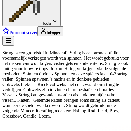
Tools
Promoot server
Inloggen
String is een grondstof in Minecraft. String is een grondstof die
voornamelijk verkregen wordt van spinnen. Het wordt gebruikt voor
het maken van wol, bogen, vishengels en andere items. String is ook
nuttig voor tripwire traps. Je kunt String verkrijgen via de volgende
methoden: Spinnen doden - Spinnen en cave spiders laten 0-2 string
vallen. Spinnen spawnen 's nachts en in donkere gebieden..
Cobwebs breken - Breek cobwebs met een zwaard om string te
verkrijgen. Cobwebs zijn te vinden in mineshafts en libraries..
Vissen - String kan gevonden worden als junk item tijdens het
vissen.. Katten - Getemde katten brengen soms string als cadeau
wanneer de speler wakker wordt.. String wordt gebruikt in de
volgende Minecraft crafting recepten: Fishing Rod, Lead, Bow,
Crossbow, Candle, Loom.