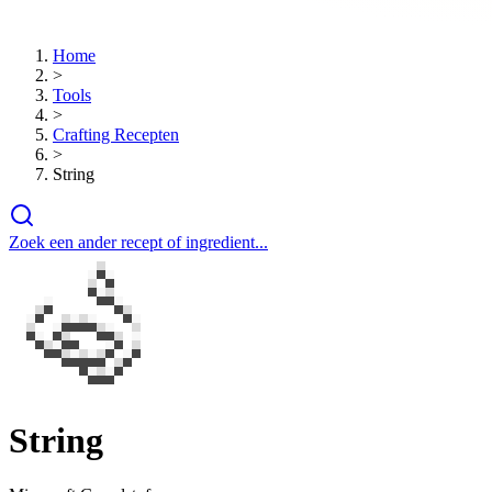
Home
>
Tools
>
Crafting Recepten
>
String
Zoek een ander recept of ingredient...
String