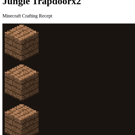
Jungle Trapdoor
x
2
Minecraft Crafting Recept