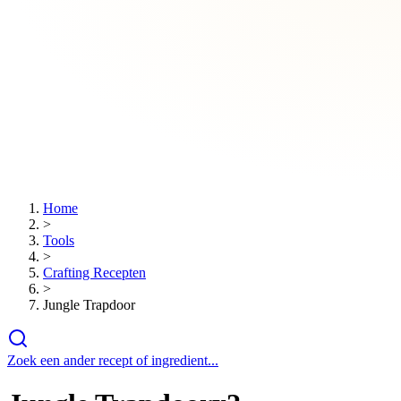
Home
>
Tools
>
Crafting Recepten
>
Jungle Trapdoor
Zoek een ander recept of ingredient...