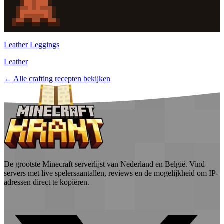
Leather Leggings
Leather
← Alle crafting recepten bekijken
De grootste Minecraft serverlijst van Nederland en België. Vind
servers met live spelersaantallen, reviews en de mogelijkheid om IP-
adressen direct te kopiëren.