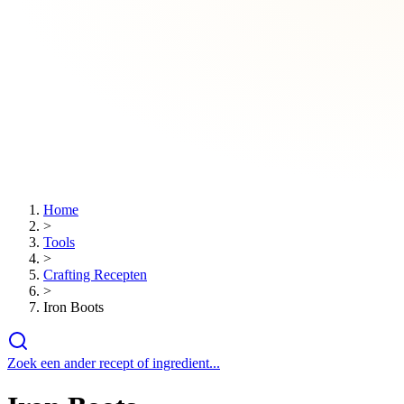
Home
>
Tools
>
Crafting Recepten
>
Iron Boots
Zoek een ander recept of ingredient...