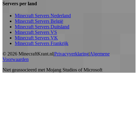
Servers per land
Minecraft Servers Nederland
Minecraft Servers België
Minecraft Servers Duitsland
Minecraft Servers VS
Minecraft Servers VK
Minecraft Servers Frankrijk
©
2026
MinecraftKrant.nl
|
Privacyverklaring
|
Algemene
Voorwaarden
Niet geassocieerd met Mojang Studios of Microsoft