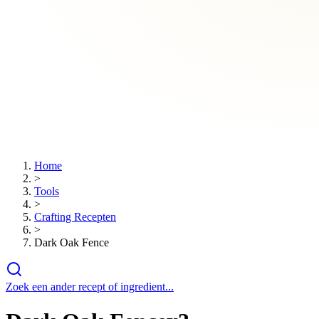
Home
>
Tools
>
Crafting Recepten
>
Dark Oak Fence
Zoek een ander recept of ingredient...