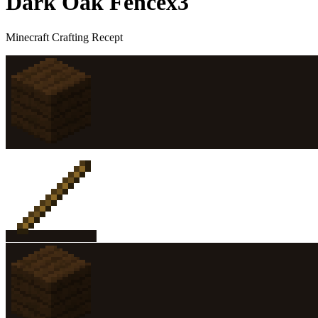
Dark Oak Fence
x
3
Minecraft Crafting Recept