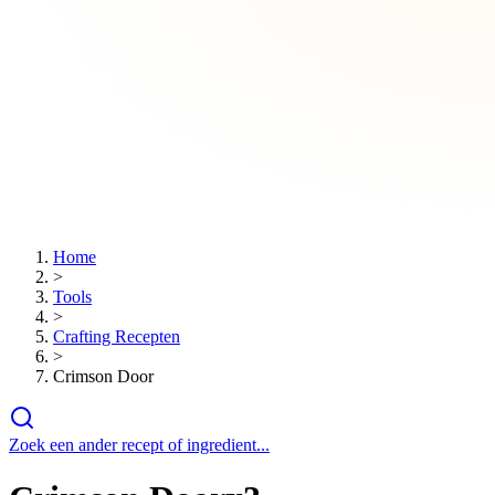
Home
>
Tools
>
Crafting Recepten
>
Crimson Door
Zoek een ander recept of ingredient...