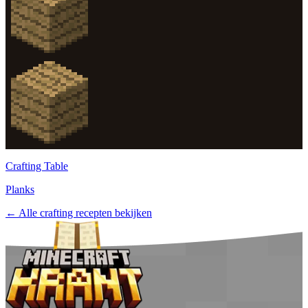
Crafting Table
Planks
← Alle crafting recepten bekijken