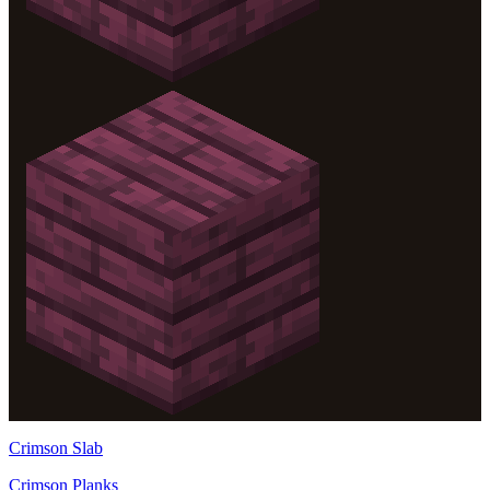
Crimson Slab
Crimson Planks