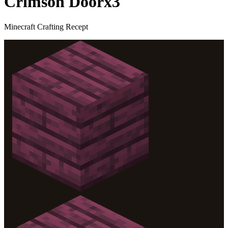
Crimson Door
x
3
Minecraft Crafting Recept