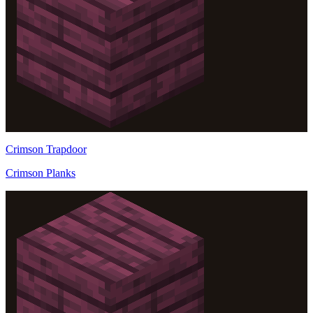
Crimson Trapdoor
Crimson Planks