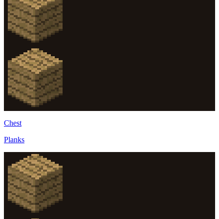
Chest
Planks