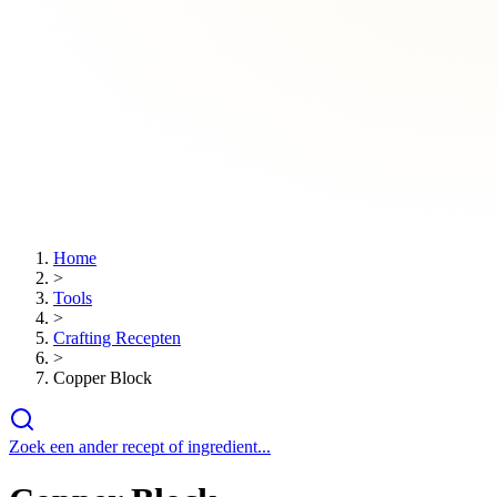
Home
>
Tools
>
Crafting Recepten
>
Copper Block
Zoek een ander recept of ingredient...