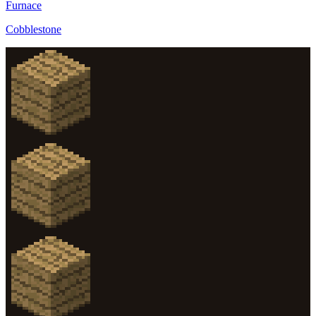
Furnace
Cobblestone