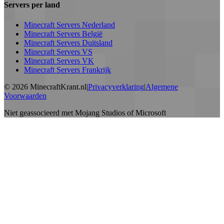
Servers per land
Minecraft Servers Nederland
Minecraft Servers België
Minecraft Servers Duitsland
Minecraft Servers VS
Minecraft Servers VK
Minecraft Servers Frankrijk
©
2026
MinecraftKrant.nl
|
Privacyverklaring
|
Algemene
Voorwaarden
Niet geassocieerd met Mojang Studios of Microsoft