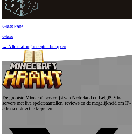
Glass Pane
Glass
← Alle crafting recepten bekijken
De grootste Minecraft serverlijst van Nederland en België. Vind
servers met live spelersaantallen, reviews en de mogelijkheid om IP-
adressen direct te kopiëren.