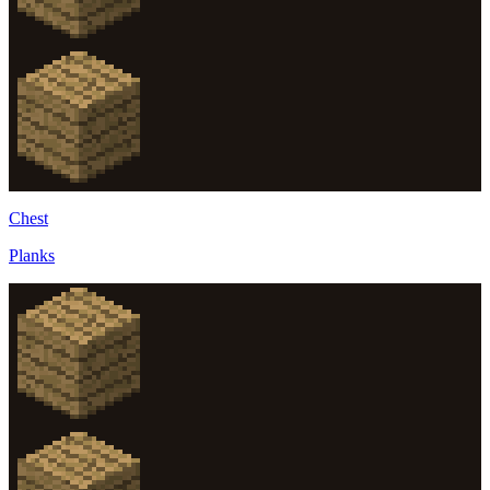
Chest
Planks