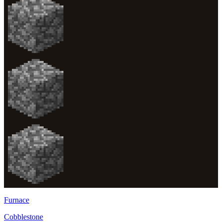
Furnace
Cobblestone