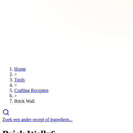
Home
>
Tools
>
Crafting Recepten
>
Brick Wall
Zoek een ander recept of ingredient...