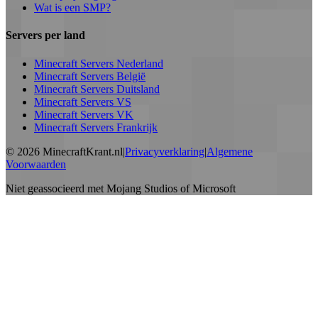
Wat is een SMP?
Servers per land
Minecraft Servers Nederland
Minecraft Servers België
Minecraft Servers Duitsland
Minecraft Servers VS
Minecraft Servers VK
Minecraft Servers Frankrijk
©
2026
MinecraftKrant.nl
|
Privacyverklaring
|
Algemene
Voorwaarden
Niet geassocieerd met Mojang Studios of Microsoft