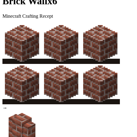
Brick Wall
x
6
Minecraft Crafting Recept
→