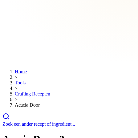
Home
>
Tools
>
Crafting Recepten
>
Acacia Door
Zoek een ander recept of ingredient...