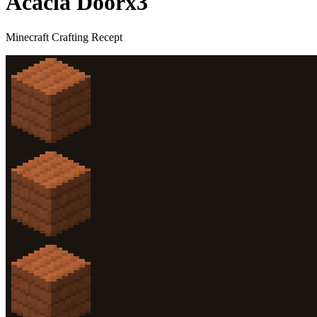
Acacia Door
x
3
Minecraft Crafting Recept