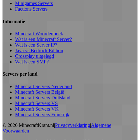
Minigames Servers
Factions Servers
Informatie
Minecraft Woordenboek
Wat is een Minecraft Server?
Wat is een Server IP?
Java vs Bedrock Edition
Crossplay uitgelegd
Wat is een SMP?
Servers per land
Minecraft Servers Nederland
Minecraft Servers België
Minecraft Servers Duitsland
Minecraft Servers VS
Minecraft Servers VK
Minecraft Servers Frankrijk
©
2026
MinecraftKrant.nl
|
Privacyverklaring
|
Algemene
Voorwaarden