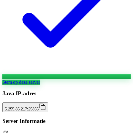
Stem op deze server
Java IP-adres
5.255.85.217:25855
Server Informatie