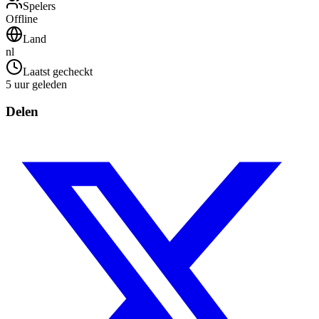
Spelers
Offline
Land
nl
Laatst gecheckt
5 uur geleden
Delen