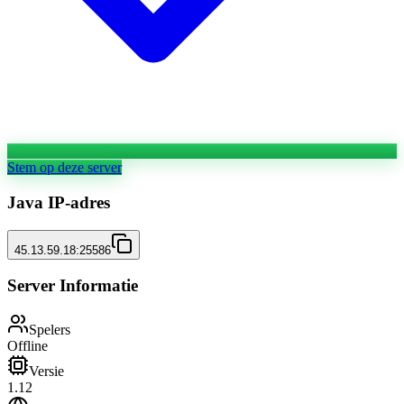
Stem op deze server
Java IP-adres
45.13.59.18:25586
Server Informatie
Spelers
Offline
Versie
1.12