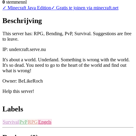
0
stemmen
nl
✓
Minecraft Java Edition
✓
Gratis te joinen via minecraft.net
Beschrijving
This server has: RPG, Bending, PvP, Survival. Suggestions are free
to leave.
IP: undercraft.serve.nu
It's about a world. Underland. Something is wrong with the world.
It's so dead. You need to go to the heart of the world and find out
what is wrong!
Owner: BeLikeRoch
Help this server!
Labels
Survival
PvP
RPG
Engels