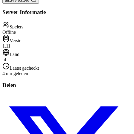
66.249.93.146
Server Informatie
Spelers
Offline
Versie
1.11
Land
nl
Laatst gecheckt
4 uur geleden
Delen