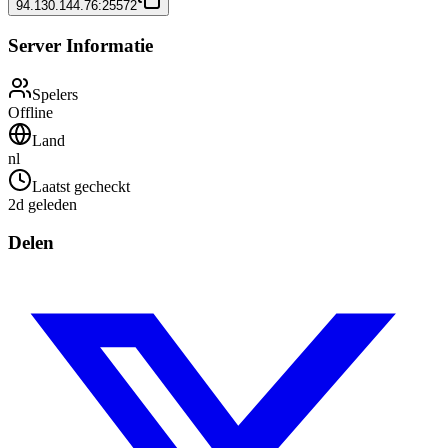
94.130.144.76:25572
Server Informatie
Spelers
Offline
Land
nl
Laatst gecheckt
2d geleden
Delen