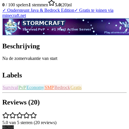
0
/
100
spelers
1
stemmen
5.0
(
20
)
nl
✓
Ondersteunt Java & Bedrock Edition
✓
Gratis te joinen via
minecraft.net
Beschrijving
Na de zomervakantie van start
Labels
Survival
PvP
Economy
SMP
Bedrock
Gratis
Reviews (20)
5.0 van 5 sterren (20 reviews)