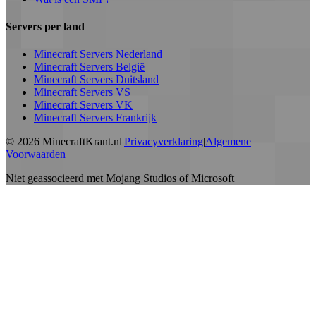
Servers per land
Minecraft Servers Nederland
Minecraft Servers België
Minecraft Servers Duitsland
Minecraft Servers VS
Minecraft Servers VK
Minecraft Servers Frankrijk
©
2026
MinecraftKrant.nl
|
Privacyverklaring
|
Algemene
Voorwaarden
Niet geassocieerd met Mojang Studios of Microsoft