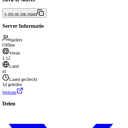
5.255.85.206:25849
Server Informatie
Spelers
Offline
Versie
1.12
Land
nl
Laatst gecheckt
1d geleden
Website
Delen