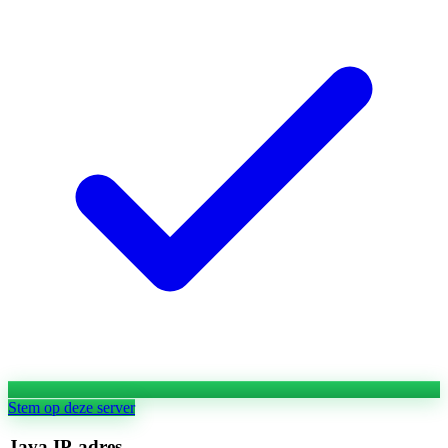
Stem op deze server
Java IP-adres