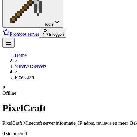
Tools
Promoot server
Inloggen
Home
>
Survival
Servers
>
PixelCraft
P
Offline
PixelCraft
PixelCraft Minecraft server informatie, IP-adres, reviews en meer. Beki
0
stemmen
nl