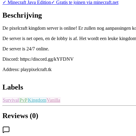
✓
Minecraft Java Edition
✓
Gratis te joinen via minecraft.net
Beschrijving
De pixelcraft kingdom server is online! Er zullen nog aanpassingen k
De server is net open, en de lobby is af. Het wordt een leuke kingdom 
De server is 24/7 online.
Discord: https://discord.gg/kYFDNV
Address: playpixelcraft.tk
Labels
Survival
PvP
Kingdom
Vanilla
Reviews (0)