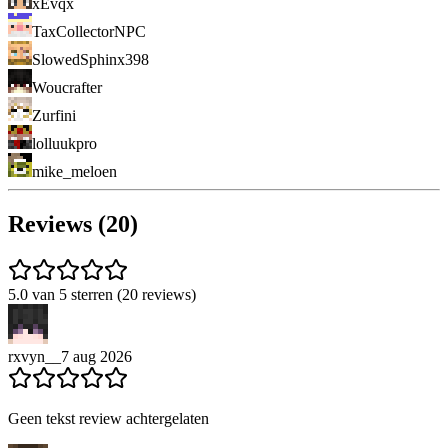
xEvqx
TaxCollectorNPC
SlowedSphinx398
Woucrafter
Zurfini
lolluukpro
mike_meloen
Reviews (20)
5.0 van 5 sterren (20 reviews)
rxvyn__
7 aug 2026
Geen tekst review achtergelaten