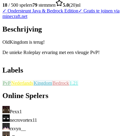
18
/
500
spelers
79
stemmen
5.0
(
20
)
nl
✓
Ondersteunt Java & Bedrock Edition
✓
Gratis te joinen via
minecraft.net
Beschrijving
OldKingdom is terug!
De unieke Roleplay ervaring met een vleugje PvP!
Labels
PvP
Nederlands
Kingdom
Bedrock
1.21
Online Spelers
Pexx1
necrovortex11
rxvyn__