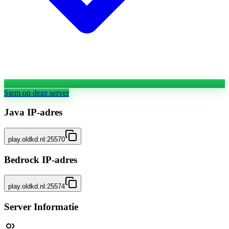
Stem op deze server
Java IP-adres
play.oldkd.nl:25570
Bedrock IP-adres
play.oldkd.nl:25574
Server Informatie