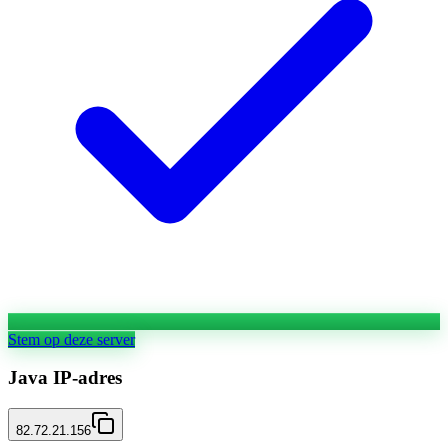
Stem op deze server
Java IP-adres
82.72.21.156