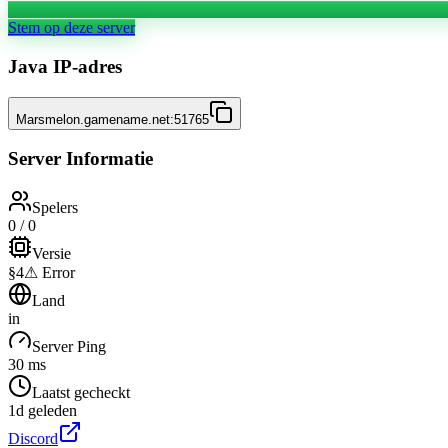
Stem op deze server
Java IP-adres
Marsmelon.gamename.net:51765
Server Informatie
Spelers
0 / 0
Versie
§4⚠ Error
Land
in
Server Ping
30 ms
Laatst gecheckt
1d geleden
Discord