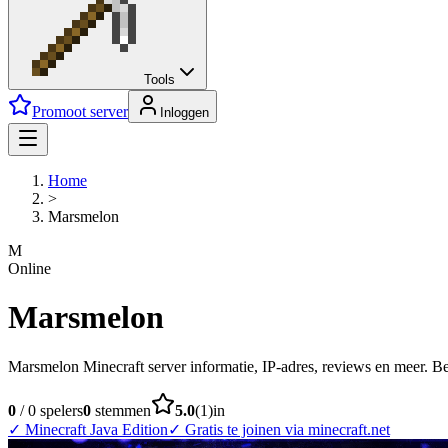
Tools
Promoot server
Inloggen
Home
>
Marsmelon
M
Online
Marsmelon
Marsmelon Minecraft server informatie, IP-adres, reviews en meer. Beki
0
/
0
spelers
0
stemmen
5.0
(
1
)
in
✓
Minecraft Java Edition
✓
Gratis te joinen via minecraft.net