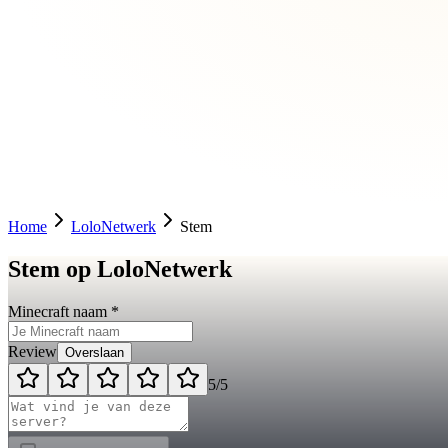
Home
LoloNetwerk
Stem
Stem op LoloNetwerk
Minecraft naam *
Review
Overslaan
5
/5