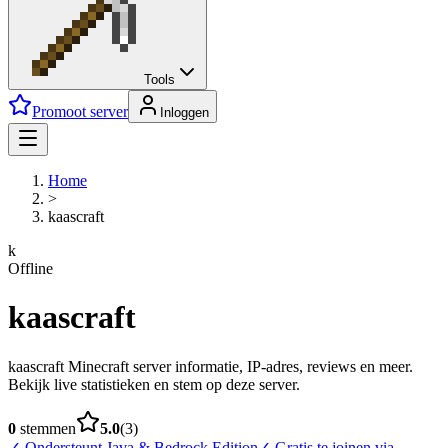
Tools
Promoot server
Inloggen
Home
>
kaascraft
k
Offline
kaascraft
kaascraft Minecraft server informatie, IP-adres, reviews en meer.
Bekijk live statistieken en stem op deze server.
0
stemmen
5.0
(
3
)
✓
Ondersteunt Java & Bedrock Edition
✓
Gratis te joinen via