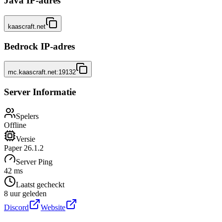
Java IP-adres
kaascraft.net
Bedrock IP-adres
mc.kaascraft.net:19132
Server Informatie
Spelers
Offline
Versie
Paper 26.1.2
Server Ping
42 ms
Laatst gecheckt
8 uur geleden
Discord
Website