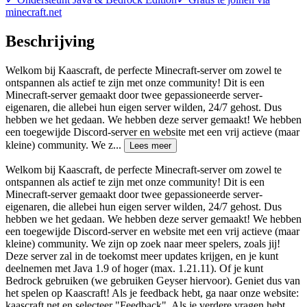
minecraft.net
Beschrijving
Welkom bij Kaascraft, de perfecte Minecraft-server om zowel te
ontspannen als actief te zijn met onze community! Dit is een
Minecraft-server gemaakt door twee gepassioneerde server-
eigenaren, die allebei hun eigen server wilden, 24/7 gehost. Dus
hebben we het gedaan. We hebben deze server gemaakt! We hebben
een toegewijde Discord-server en website met een vrij actieve (maar
kleine) community. We z
...
Lees meer
Welkom bij Kaascraft, de perfecte Minecraft-server om zowel te
ontspannen als actief te zijn met onze community! Dit is een
Minecraft-server gemaakt door twee gepassioneerde server-
eigenaren, die allebei hun eigen server wilden, 24/7 gehost. Dus
hebben we het gedaan. We hebben deze server gemaakt! We hebben
een toegewijde Discord-server en website met een vrij actieve (maar
kleine) community. We zijn op zoek naar meer spelers, zoals jij!
Deze server zal in de toekomst meer updates krijgen, en je kunt
deelnemen met Java 1.9 of hoger (max. 1.21.11). Of je kunt
Bedrock gebruiken (we gebruiken Geyser hiervoor). Geniet dus van
het spelen op Kaascraft! Als je feedback hebt, ga naar onze website:
kaascraft.net en selecteer "Feedback". Als je verdere vragen hebt,