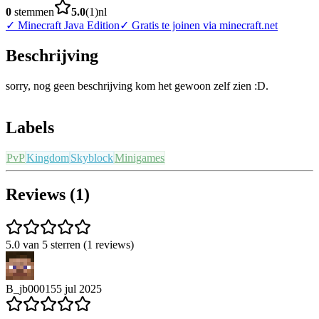
0
stemmen
5.0
(
1
)
nl
✓
Minecraft Java Edition
✓
Gratis te joinen via minecraft.net
Beschrijving
sorry, nog geen beschrijving kom het gewoon zelf zien :D.
Labels
PvP
Kingdom
Skyblock
Minigames
Reviews (1)
5.0 van 5 sterren (1 reviews)
B_jb00015
5 jul 2025