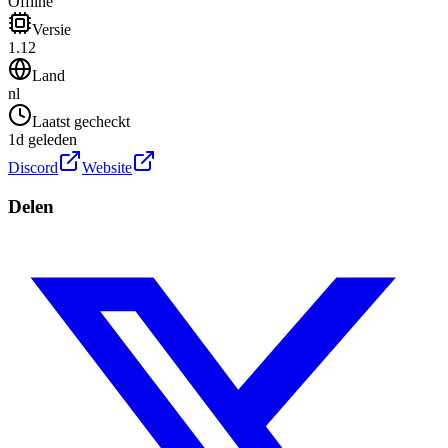
Offline
Versie
1.12
Land
nl
Laatst gecheckt
1d geleden
Discord
Website
Delen