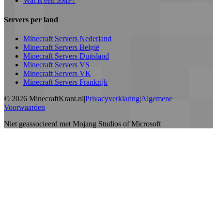
Wat is een SMP?
Servers per land
Minecraft Servers Nederland
Minecraft Servers België
Minecraft Servers Duitsland
Minecraft Servers VS
Minecraft Servers VK
Minecraft Servers Frankrijk
©
2026
MinecraftKrant.nl
|
Privacyverklaring
|
Algemene
Voorwaarden
Niet geassocieerd met Mojang Studios of Microsoft