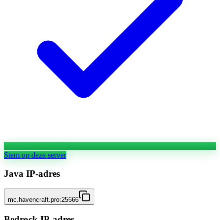
Stem op deze server
Java IP-adres
mc.havencraft.pro:25666
Bedrock IP-adres