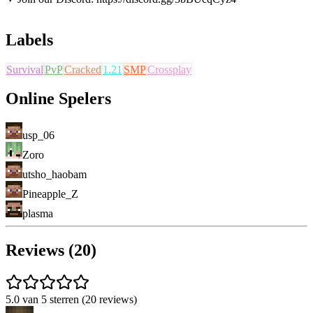
Labels
Survival
PvP
Cracked
1.21
SMP
Crossplay
Online Spelers
usp_06
Zoro
utsho_haobam
Pineapple_Z
plasma
Reviews (20)
5.0 van 5 sterren (20 reviews)