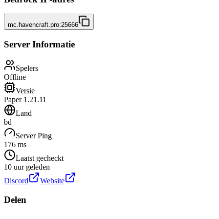
mc.havencraft.pro:25666
Server Informatie
Spelers
Offline
Versie
Paper 1.21.11
Land
bd
Server Ping
176 ms
Laatst gecheckt
10 uur geleden
Discord
Website
Delen