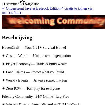
11
stemmen
5.0
(
20
)
bd
✓
Ondersteunt Java & Bedrock Edition
✓
Gratis te joinen via
minecraft.net
Beschrijving
HavenCraft — Your 1.21+ Survival Home!
✦ Custom World — Unique terrain generation
✦ Player Economy — Trade & build wealth
✦ Land Claims — Protect what you build
✦ Weekly Events — Always something fun
✦ Zero P2W — Fair play for everyone
Friendly Community | 24/7 Online | Lag-Free
✦ Join our Discord: https://discord.gg/3bBUcqCyz4