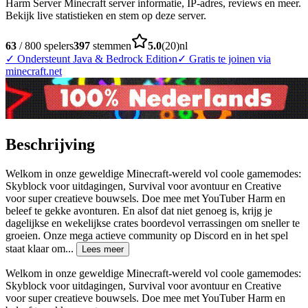
Harm Server Minecraft server informatie, IP-adres, reviews en meer.
Bekijk live statistieken en stem op deze server.
63
/
800
spelers
397
stemmen
5.0
(
20
)
nl
✓
Ondersteunt Java & Bedrock Edition
✓
Gratis te joinen via
minecraft.net
Beschrijving
Welkom in onze geweldige Minecraft-wereld vol coole gamemodes:
Skyblock voor uitdagingen, Survival voor avontuur en Creative
voor super creatieve bouwsels. Doe mee met YouTuber Harm en
beleef te gekke avonturen. En alsof dat niet genoeg is, krijg je
dagelijkse en wekelijkse crates boordevol verrassingen om sneller te
groeien. Onze mega actieve community op Discord en in het spel
staat klaar om
...
Lees meer
Welkom in onze geweldige Minecraft-wereld vol coole gamemodes:
Skyblock voor uitdagingen, Survival voor avontuur en Creative
voor super creatieve bouwsels. Doe mee met YouTuber Harm en