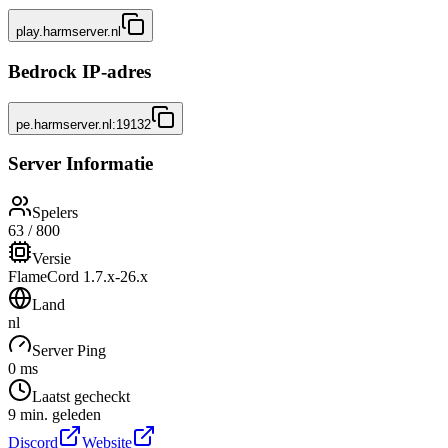
play.harmserver.nl
Bedrock IP-adres
pe.harmserver.nl:19132
Server Informatie
Spelers
63 / 800
Versie
FlameCord 1.7.x-26.x
Land
nl
Server Ping
0 ms
Laatst gecheckt
9 min. geleden
Discord
Website