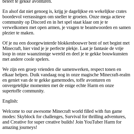
beleef te gekke avonturen.
En alsof dat niet genoeg is, krijg je dagelijkse en wekelijkse crates
boordevol verrassingen om sneller te groeien. Onze mega actieve
community op Discord en in het spel staat klaar om je te
verwelkomen met open armen, je vragen te beantwoorden en samen
plezier te maken.
Of je nu een doorgewinterde blokkenbouwer bent of net begint met
Minecraft, hier vind je je perfecte plekje. Laat je fantasie de vrije
loop in onze waanzinnige wereld en deel je te gekke bouwkunsten
met andere coole spelers.
We zijn een groep vrienden die samenwerken, respect tonen en
elkaar helpen. Duik vandaag nog in onze magische Minecraft-realm
en geniet van de te gekke gamemodes, toffe avonturen en
onvergetelijke momenten met de enige echte Harm en onze
supertoffe community.
English:
Welcome to our awesome Minecraft world filled with fun game
modes: Skyblock for challenges, Survival for thrilling adventures,
and Creative for super creative builds! Join YouTuber Harm for
amazing journeys!