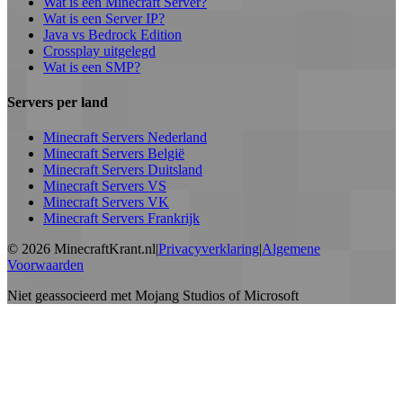
Wat is een Minecraft Server?
Wat is een Server IP?
Java vs Bedrock Edition
Crossplay uitgelegd
Wat is een SMP?
Servers per land
Minecraft Servers Nederland
Minecraft Servers België
Minecraft Servers Duitsland
Minecraft Servers VS
Minecraft Servers VK
Minecraft Servers Frankrijk
©
2026
MinecraftKrant.nl
|
Privacyverklaring
|
Algemene
Voorwaarden
Niet geassocieerd met Mojang Studios of Microsoft