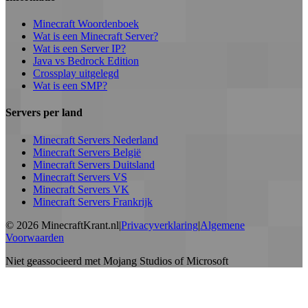
Minecraft Woordenboek
Wat is een Minecraft Server?
Wat is een Server IP?
Java vs Bedrock Edition
Crossplay uitgelegd
Wat is een SMP?
Servers per land
Minecraft Servers Nederland
Minecraft Servers België
Minecraft Servers Duitsland
Minecraft Servers VS
Minecraft Servers VK
Minecraft Servers Frankrijk
©
2026
MinecraftKrant.nl
|
Privacyverklaring
|
Algemene
Voorwaarden
Niet geassocieerd met Mojang Studios of Microsoft