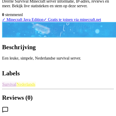
Drerrie Survival Minecraft server informatie, IP-adres, reviews en
meer. Bekijk live statistieken en stem op deze server.
0
stemmen
nl
✓
Minecraft Java Edition
✓
Gratis te joinen via minecraft.net
Beschrijving
Een leuke, simpele, Nederlandse survival server.
Labels
Survival
Nederlands
Reviews (0)