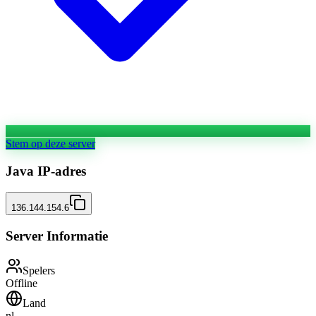
Stem op deze server
Java IP-adres
136.144.154.6
Server Informatie
Spelers
Offline
Land
nl