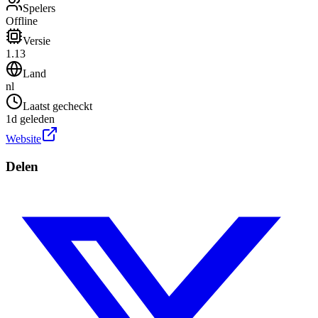
Spelers
Offline
Versie
1.13
Land
nl
Laatst gecheckt
1d geleden
Website
Delen