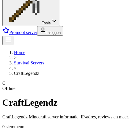
Tools
Promoot server
Inloggen
Home
>
Survival
Servers
>
CraftLegendz
C
Offline
CraftLegendz
CraftLegendz Minecraft server informatie, IP-adres, reviews en meer. B
0
stemmen
nl