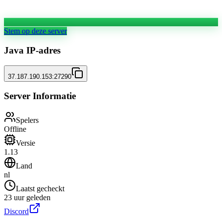
Stem op deze server
Java IP-adres
37.187.190.153:27290
Server Informatie
Spelers
Offline
Versie
1.13
Land
nl
Laatst gecheckt
23 uur geleden
Discord