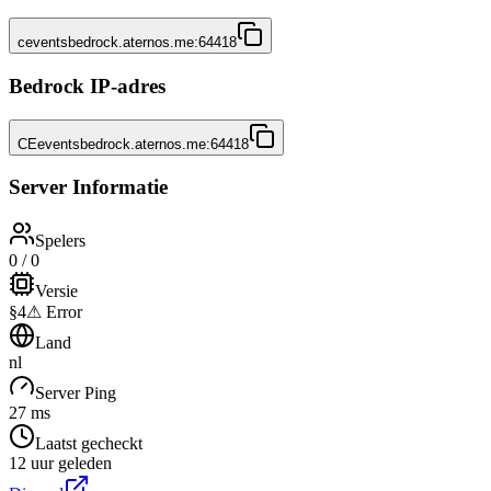
ceventsbedrock.aternos.me:64418
Bedrock IP-adres
CEeventsbedrock.aternos.me:64418
Server Informatie
Spelers
0 / 0
Versie
§4⚠ Error
Land
nl
Server Ping
27 ms
Laatst gecheckt
12 uur geleden