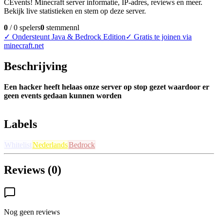
CEvents! Minecraft server informatie, IP-adres, reviews en meer.
Bekijk live statistieken en stem op deze server.
0
/
0
spelers
0
stemmen
nl
✓
Ondersteunt Java & Bedrock Edition
✓
Gratis te joinen via
minecraft.net
Beschrijving
Een hacker heeft helaas onze server op stop gezet waardoor er
geen events gedaan kunnen worden
Labels
Whitelist
Nederlands
Bedrock
Reviews (0)
Nog geen reviews