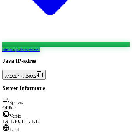
Stem op deze server
Java IP-adres
87.101.4.47:24002
Server Informatie
Spelers
Offline
Versie
1.9, 1.10, 1.11, 1.12
Land