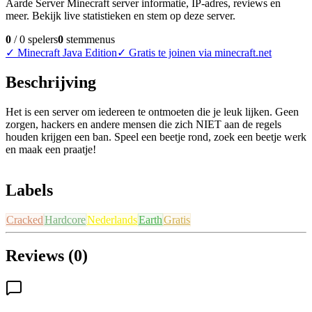
Aarde Server Minecraft server informatie, IP-adres, reviews en
meer. Bekijk live statistieken en stem op deze server.
0
/
0
spelers
0
stemmen
us
✓
Minecraft Java Edition
✓
Gratis te joinen via minecraft.net
Beschrijving
Het is een server om iedereen te ontmoeten die je leuk lijken. Geen
zorgen, hackers en andere mensen die zich NIET aan de regels
houden krijgen een ban. Speel een beetje rond, zoek een beetje werk
en maak een praatje!
Labels
Cracked
Hardcore
Nederlands
Earth
Gratis
Reviews (0)