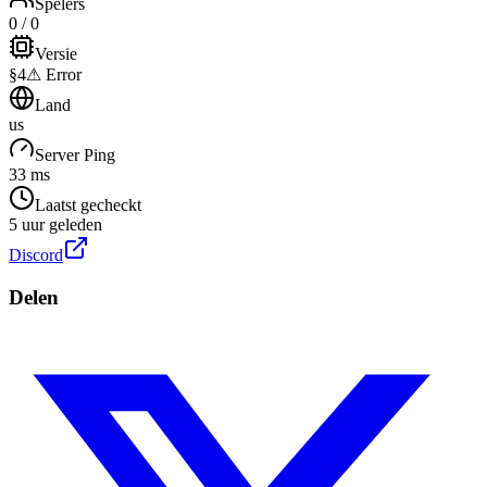
Spelers
0 / 0
Versie
§4⚠ Error
Land
us
Server Ping
33 ms
Laatst gecheckt
5 uur geleden
Discord
Delen