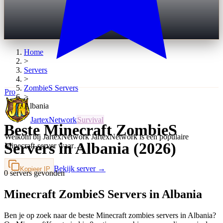
Home
>
Servers
>
ZombieS
Servers
Pro
>
Albania
JartexNetwork
Survival
Beste Minecraft ZombieS
Welkom bij JartexNetwork JartexNetwork is een populaire
Servers in Albania (2026)
Minecraft-server waar…
Bekijk server →
Kopieer IP
0 servers gevonden
Minecraft ZombieS Servers in Albania
Ben je op zoek naar de beste Minecraft zombies servers in Albania?