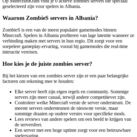
Op MinecraftKrant vind je 0 actieve zombies servers die speciaal
geselecteerd zijn voor spelers in Albania.
Waarom ZombieS servers in Albania?
ZombieS is een van de meest populaire gamemodes binnen
Minecraft. Spelers in Albania profiteren van lage latentie wanneer ze
verbinding maken met servers in hun regio. Dit zorgt voor een
soepelere gameplay-ervaring, vooral bij gamemodes die real-time
interactie vereisen.
Hoe kies je de juiste zombies server?
Bij het kiezen van een zombies server zijn er een paar belangrijke
factoren om rekening mee te houden:
Elke server heeft zijn eigen regels en community. Sommige
servers zijn meer casual, terwijl andere competitiever zijn.
Controleer welke Minecraft versie de server ondersteunt. De
meeste servers ondersteunen de nieuwste versie, maar
sommige draaien op oudere versies voor specifieke mods.
Lees reviews van andere spelers om een beeld te krijgen van
de serversfeer.
Een server met een hoge uptime zorgt voor een betrouwbare
spelervaring.