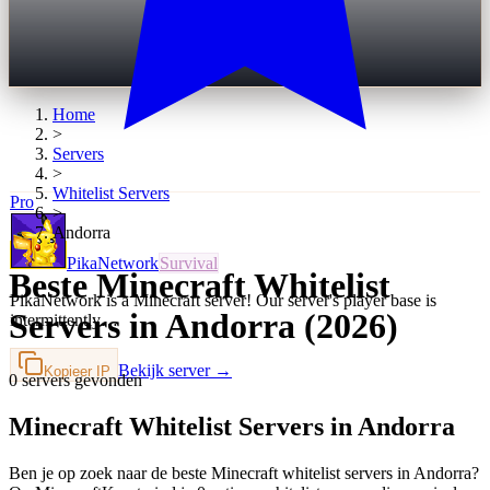
Home
>
Servers
>
Whitelist
Servers
Pro
>
Andorra
PikaNetwork
Survival
Beste Minecraft Whitelist
PikaNetwork is a Minecraft server! Our server's player base is
Servers in Andorra (2026)
intermittently…
Bekijk server →
Kopieer IP
0 servers gevonden
Minecraft Whitelist Servers in Andorra
Ben je op zoek naar de beste Minecraft whitelist servers in Andorra?