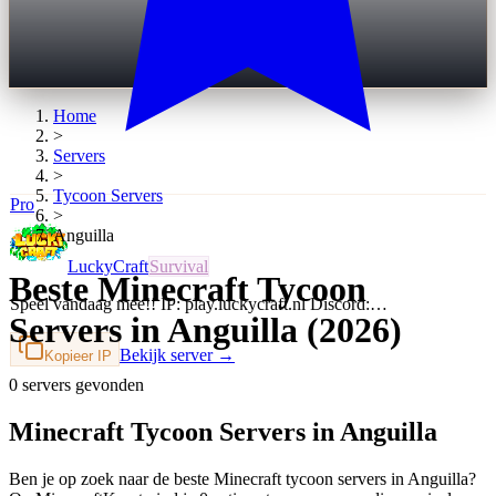
Home
>
Servers
>
Tycoon
Servers
Pro
>
Anguilla
LuckyCraft
Survival
Beste Minecraft Tycoon
Speel vandaag mee!! IP: play.luckycraft.nl Discord:…
Servers in Anguilla (2026)
Bekijk server →
Kopieer IP
0 servers gevonden
Minecraft Tycoon Servers in Anguilla
Ben je op zoek naar de beste Minecraft tycoon servers in Anguilla?