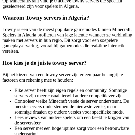
Op MinecraftKrant vind je 0 actieve towny servers die speciaal
geselecteerd zijn voor spelers in Algeria.
Waarom Towny servers in Algeria?
Towny is een van de meest populaire gamemodes binnen Minecraft.
Spelers in Algeria profiteren van lage latentie wanneer ze verbinding
maken met servers in hun regio. Dit zorgt voor een soepelere
gameplay-ervaring, vooral bij gamemodes die real-time interactie
vereisen.
Hoe kies je de juiste towny server?
Bij het kiezen van een towny server zijn er een paar belangrijke
factoren om rekening mee te houden:
Elke server heeft zijn eigen regels en community. Sommige
servers zijn meer casual, terwijl andere competitiever zijn.
Controleer welke Minecraft versie de server ondersteunt. De
meeste servers ondersteunen de nieuwste versie, maar
sommige draaien op oudere versies voor specifieke mods.
Lees reviews van andere spelers om een beeld te krijgen van
de serversfeer.
Een server met een hoge uptime zorgt voor een betrouwbare
spelervaring.