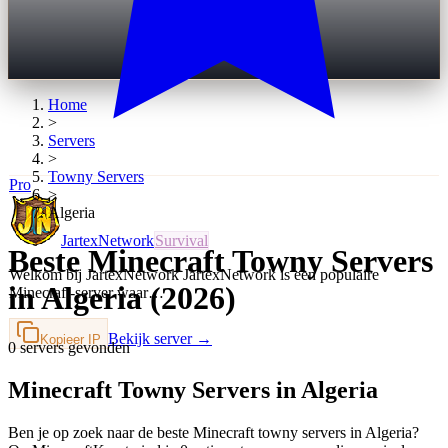
Home
>
Servers
>
Towny
Servers
Pro
>
Algeria
JartexNetwork
Survival
Beste Minecraft Towny Servers
Welkom bij JartexNetwork JartexNetwork is een populaire
in Algeria (2026)
Minecraft-server waar…
Bekijk server →
Kopieer IP
0 servers gevonden
Minecraft Towny Servers in Algeria
Ben je op zoek naar de beste Minecraft towny servers in Algeria?